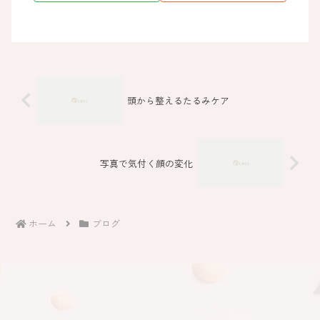
頭から整えるたるみケア
写真で気付く顔の変化
ホーム
ブログ