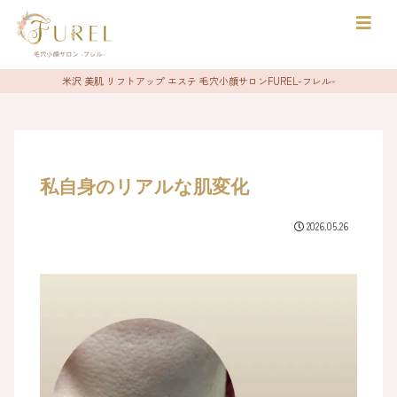
>
米沢 美肌 リフトアップ エステ 毛穴小顔サロンFUREL-フレル-
私自身のリアルな肌変化
2026.05.26